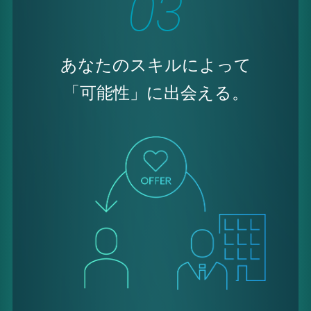
0
3
あなたのスキルによって
「可能性」に出会える。