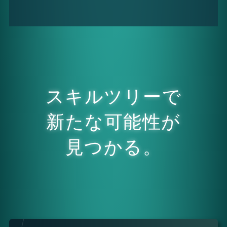
スキルツリーで
新たな可能性が
見つかる。