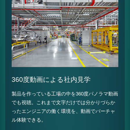
360度動画による社内⾒学
製品を作っている⼯場の中を360度パノラマ動画
でも視聴。これまで文字だけでは分かりづらか
ったエンジニアの働く環境を、動画でバーチャ
ル体験できる。