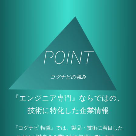
P
O
I
N
T
コ
グ
ナ
ビ
の
強
み
『エンジニア専門』ならではの、
技術に特化した企業情報
『コグナビ 転職』では、製品・技術に着⽬した