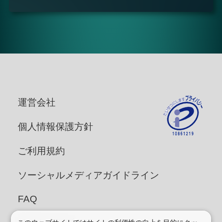
運営会社
個人情報保護方針
ご利用規約
ソーシャルメディアガイドライン
FAQ