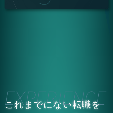
E
X
P
E
R
I
E
N
C
E
これまでにない転職を