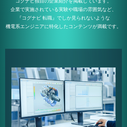
コグナビ独⾃の企業紹介を掲載しています。
企業で実施されている実験や職場の雰囲気など、
『コグナビ 転職』でしか⾒られないような
機電系エンジニアに特化したコンテンツが満載です。